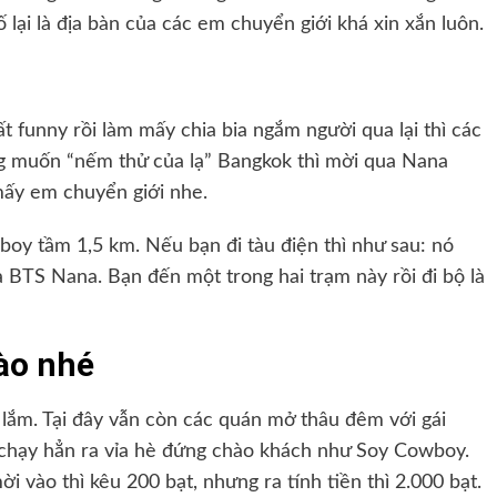
lại là địa bàn của các em chuyển giới khá xin xắn luôn.
ất funny rồi làm mấy chia bia ngắm người qua lại thì các
 muốn “nếm thử của lạ” Bangkok thì mời qua Nana
mấy em chuyển giới nhe.
boy tầm 1,5 km. Nếu bạn đi tàu điện thì như sau: nó
 BTS Nana. Bạn đến một trong hai trạm này rồi đi bộ là
vào nhé
ệ lắm. Tại đây vẫn còn các quán mở thâu đêm với gái
 chạy hẳn ra vỉa hè đứng chào khách như Soy Cowboy.
i vào thì kêu 200 bạt, nhưng ra tính tiền thì 2.000 bạt.