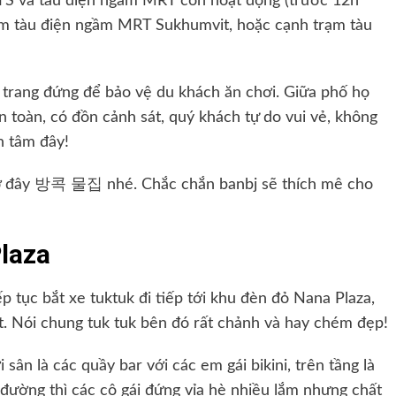
BTS và tàu điện ngầm MRT còn hoạt động (trước 12h
rạm tàu điện ngầm MRT Sukhumvit, hoặc cạnh trạm tàu
trang đứng để bảo vệ du khách ăn chơi. Giữa phố họ
n toàn, có đồn cảnh sát, quý khách tự do vui vẻ, không
an tâm đây!
ở đây
방콕 물집
nhé. Chắc chắn banbj sẽ thích mê cho
laza
 tục bắt xe tuktuk đi tiếp tới khu đèn đỏ Nana Plaza,
bạt. Nói chung tuk tuk bên đó rất chảnh và hay chém đẹp!
sân là các quầy bar với các em gái bikini, trên tầng là
đường thì các cô gái đứng vỉa hè nhiều lắm nhưng chất