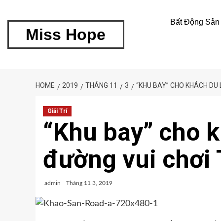
Bất Động Sản
Miss Hope
HOME
2019
THÁNG 11
3
“KHU BAY” CHO KHÁCH DU 
Giải Trí
“Khu bay” cho k
đường vui chơi 
admin
Tháng 11 3, 2019