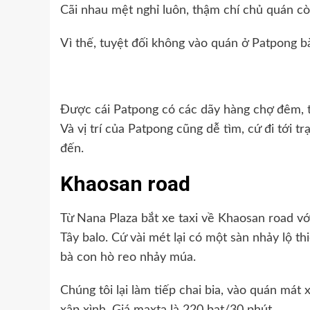
Cãi nhau mệt nghỉ luôn, thậm chí chủ quán cò
Vì thế, tuyệt đối không vào quán ở Patpong b
Được cái Patpong có các dãy hàng chợ đêm, t
Và vị trí của Patpong cũng dễ tìm, cứ đi tới 
đến.
Khaosan road
Từ Nana Plaza bắt xe taxi về Khaosan road vớ
Tây balo. Cứ vài mét lại có một sàn nhảy lộ th
bà con hò reo nhảy múa.
Chúng tôi lại làm tiếp chai bia, vào quán má