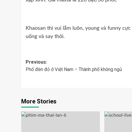
xập xình. Giá maxta là 220 bạt/30 phút.
Khaosan thì vui lắm luôn, young và funny cực 
uống và say thôi.
Previous:
Phố đèn đỏ ở Việt Nam – Thành phố không ngủ
More Stories