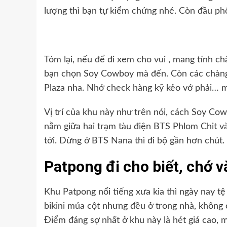
lượng thì bạn tự kiểm chứng nhé. Còn đầu phố 
Tóm lại, nếu để đi xem cho vui , mang tính ch
bạn chọn Soy Cowboy mà đến. Còn các chàng
Plaza nha. Nhớ check hàng kỹ kẻo vớ phải… 
Vị trí của khu này như trên nói, cách Soy Cow
nằm giữa hai trạm tàu điện BTS Phlom Chit và
tới. Dừng ở BTS Nana thì đi bộ gần hơn chút.
Patpong đi cho biết, chớ 
Khu Patpong nổi tiếng xưa kia thì ngày nay t
bikini múa cột nhưng đều ở trong nhà, không
Điểm đáng sợ nhất ở khu này là hét giá cao, mờ