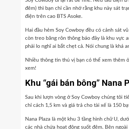
Soy Cowboy đi lại rất dễ nhé. Nếu tàu điện 
đêm) thì bạn chỉ cần nhớ rằng khu này sát t
điện trên cao BTS Asoke.
Hai đầu hẻm Soy Cowboy đều có cảnh sát vũ 
còn treo băng rôn thông báo đây là khu vực a
phải lo nghĩ ai bắt chẹt cả. Nói chung là khá 
Nhiều thông tin thú vị bạn có thể xem thêm 
xem!
Khu “gái bán bông” Nana P
Sau khi lượn vòng ở Soy Cowboy chúng tôi tiếp
chỉ cách 1,5 km và giá trả cho tài xế là 150 
Nana Plaza là một khu 3 tầng hình chữ U, dưới 
các nhà chứa hoạt động suốt đêm. Bên ngoài 