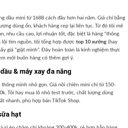
ng dầu mini từ 1688 cách đây hơn hai năm. Giá chỉ bằng
ượng dùng ổn, khách hàng rep lại liên tục. Từ đó tôi mê
 nhu cầu cao, lợi nhuận tốt, đặc biệt là hàng “thông
n lội tìm nguồn, tôi tổng hợp được
top 10 xưởng
(hay
y giá “giật mình”. Đây hoàn toàn là kinh nghiệm thực
 em mới buôn hàng có thêm gợi ý.
 dầu & máy xay đa năng
thông minh nhỏ gọn. Giá nồi chiên mini chỉ từ 150-
k. Tôi hay mua lô nhỏ test trước, chất lượng dùng
rất nhanh, phù hợp bán TikTok Shop.
sữa hạt
á sỉ ép chậm chỉ khoảng 200-400k, rẻ hơn hẳn hàng