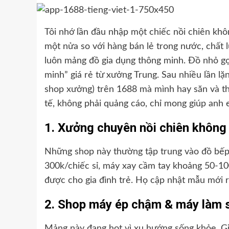
Tôi nhớ lần đầu nhập một chiếc nồi chiên khô
một nửa so với hàng bán lẻ trong nước, chất l
luôn mảng đồ gia dụng thông minh. Đồ nhỏ gọn,
minh” giá rẻ từ xưởng Trung. Sau nhiều lần lặ
shop xưởng) trên 1688 mà mình hay săn và thấ
tế, không phải quảng cáo, chỉ mong giúp anh
1. Xưởng chuyên nồi chiên không
Những shop này thường tập trung vào đồ bếp 
300k/chiếc sỉ, máy xay cầm tay khoảng 50-100
được cho gia đình trẻ. Họ cập nhật mẫu mới 
2. Shop máy ép chậm & máy làm 
Mảng này đang hot vì xu hướng sống khỏe. Gi