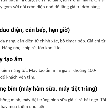
 rửa bát mini dung tích nhỏ đang lên trend mạnh. Giá sỉ
ay gom với nồi cơm điện nhỏ để tăng giá trị đơn hàng.
dao điện, cân bếp, hẹn giờ)
 năng, cân điện tử chính xác, bộ timer bếp. Giá chỉ từ
Hàng nhẹ, ship rẻ, tồn kho ít lo.
y tạo ẩm
ó tiềm năng tốt. Máy tạo ẩm mini giá sỉ khoảng 100-
a để khách yên tâm.
mẹ bỉm (máy hâm sữa, máy tiệt trùng)
ng minh, máy tiệt trùng bình sữa giá sỉ rẻ bất ngờ. Tôi
 hay mua thêm phụ kiện.