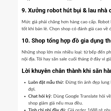
9. Xưởng robot hút bụi & lau nhà 
Mức giá phải chăng hơn hàng cao cấp. Robot hú
tốt khi bán lẻ. Chọn shop có đánh giá cao về 
10. Shop tổng hợp đồ gia dụng t
Những shop lớn mix nhiều loại: từ bếp đến p
nội địa. Tôi hay săn sale cuối tháng ở đây vì g
Lời khuyên chân thành khi săn hà
Luôn đặt mẫu thử
: Đừng tin ảnh đẹp lung 
đợi.
Chat hỏi kỹ
: Dùng Google Translate hỏi về
shop giảm giá nếu mua đều.
Tính chi phí đầy đủ
: Giá
order 1688
rẻ như