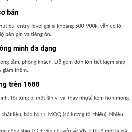
cơ bản
t bụi entry-level giá sỉ khoảng 500-900k, vẫn có lời
độ bền pin và tiếng ồn.
hông minh đa dạng
hòng tắm, phòng khách. Dễ gom đơn lớn tiết kiệm ship
iá giảm thêm.
ng trên 1688
linh. Tôi từng bị một lần vì vải (hay nhựa) kém hơn mong
 chất liệu, bảo hành, MOQ (số lượng tối thiểu). Nhiều
ng cộng ship TQ + vận chuyển về VN + thuế mới là giá