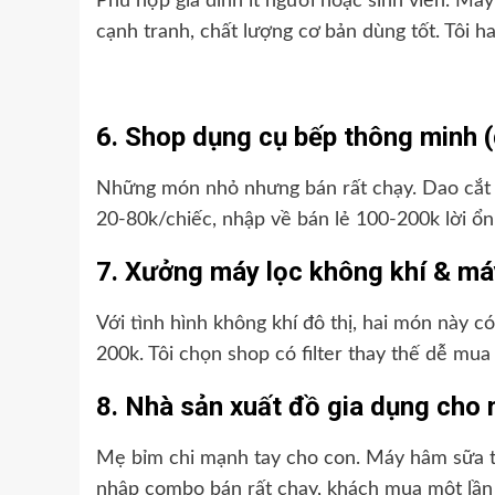
Phù hợp gia đình ít người hoặc sinh viên. Máy
cạnh tranh, chất lượng cơ bản dùng tốt. Tôi h
6. Shop dụng cụ bếp thông minh (
Những món nhỏ nhưng bán rất chạy. Dao cắt đa
20-80k/chiếc, nhập về bán lẻ 100-200k lời ổn. 
7. Xưởng máy lọc không khí & má
Với tình hình không khí đô thị, hai món này c
200k. Tôi chọn shop có filter thay thế dễ mu
8. Nhà sản xuất đồ gia dụng cho 
Mẹ bỉm chi mạnh tay cho con. Máy hâm sữa thô
nhập combo bán rất chạy, khách mua một lần