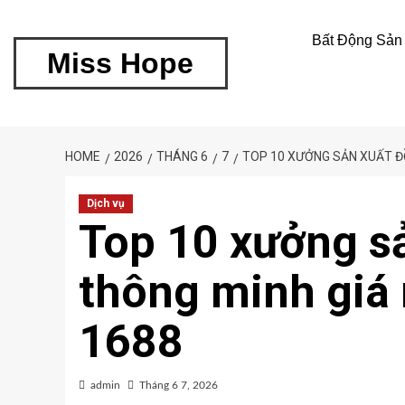
Bất Động Sản
Miss Hope
HOME
2026
THÁNG 6
7
TOP 10 XƯỞNG SẢN XUẤT ĐỒ
Dịch vụ
Top 10 xưởng sả
thông minh giá 
1688
admin
Tháng 6 7, 2026