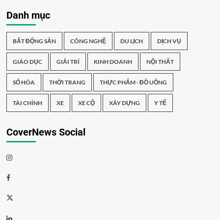
Danh mục
BẤT ĐỘNG SẢN
CÔNG NGHỆ
DU LỊCH
DỊCH VỤ
GIÁO DỤC
GIẢI TRÍ
KINH DOANH
NỘI THẤT
SỐ HÓA
THỜI TRANG
THỰC PHẨM - ĐỒ UỐNG
TÀI CHÍNH
XE
XE CỘ
XÂY DỰNG
Y TẾ
CoverNews Social