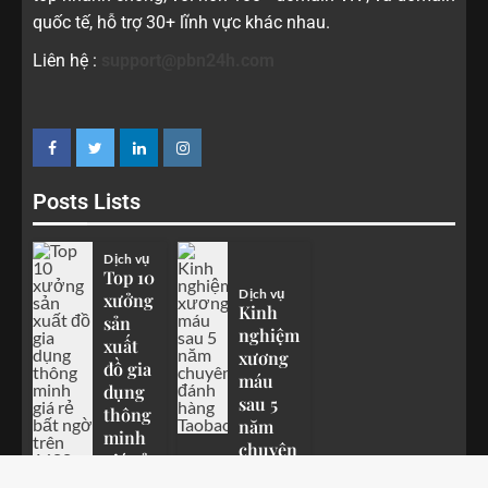
quốc tế, hỗ trợ 30+ lĩnh vực khác nhau.
Liên hệ :
support@pbn24h.com
Posts Lists
Dịch vụ
Top 10
Dịch vụ
xưởng
Kinh
sản
nghiệm
xuất
xương
đồ gia
máu
dụng
sau 5
thông
năm
minh
chuyên
giá rẻ
đánh
bất