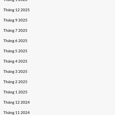
Tháng 12 2025
Tháng 9 2025
Tháng 7 2025
Tháng 6 2025
Tháng 5 2025
Tháng 4 2025
Tháng 3 2025
Tháng 2 2025
Tháng 1 2025
Tháng 12 2024
Tháng 11 2024