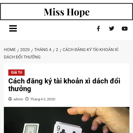
Miss Hope
HOME
2020
THÁNG 4
2
CÁCH ĐĂNG KÝ TÀI KHOẢN XÌ
DÁCH ĐỔI THƯỞNG
Giải Trí
Cách đăng ký tài khoản xì dách đổi
thưởng
admin
Tháng 4 2, 2020