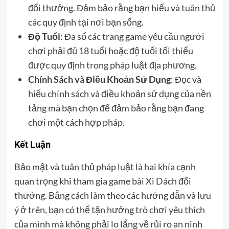
đổi thưởng. Đảm bảo rằng bạn hiểu và tuân thủ
các quy định tại nơi bạn sống.
Độ Tuổi
: Đa số các trang game yêu cầu người
chơi phải đủ 18 tuổi hoặc độ tuổi tối thiểu
được quy định trong pháp luật địa phương.
Chính Sách và Điều Khoản Sử Dụng
: Đọc và
hiểu chính sách và điều khoản sử dụng của nền
tảng mà bạn chọn để đảm bảo rằng bạn đang
chơi một cách hợp pháp.
Kết Luận
Bảo mật và tuân thủ pháp luật là hai khía cạnh
quan trọng khi tham gia game bài Xì Dách đổi
thưởng. Bằng cách làm theo các hướng dẫn và lưu
ý ở trên, bạn có thể tận hưởng trò chơi yêu thích
của mình mà không phải lo lắng về rủi ro an ninh