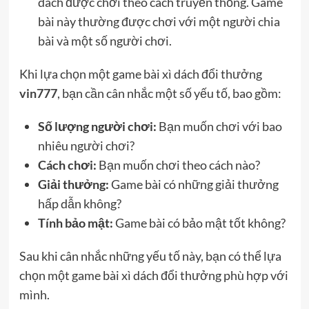
dách được chơi theo cách truyền thống. Game
bài này thường được chơi với một người chia
bài và một số người chơi.
Khi lựa chọn một game bài xì dách đổi thưởng
vin777
, bạn cần cân nhắc một số yếu tố, bao gồm:
Số lượng người chơi:
Bạn muốn chơi với bao
nhiêu người chơi?
Cách chơi:
Bạn muốn chơi theo cách nào?
Giải thưởng:
Game bài có những giải thưởng
hấp dẫn không?
Tính bảo mật:
Game bài có bảo mật tốt không?
Sau khi cân nhắc những yếu tố này, bạn có thể lựa
chọn một game bài xì dách đổi thưởng phù hợp với
mình.