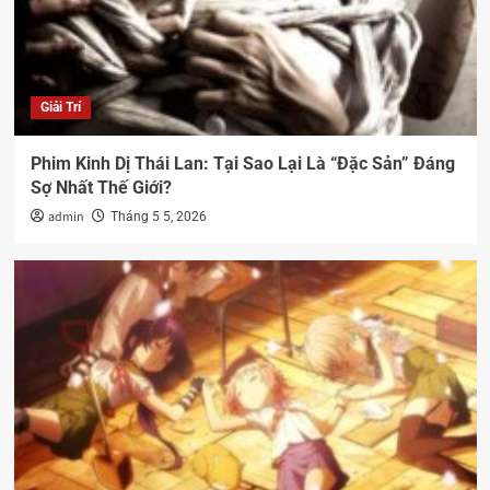
Giải Trí
Phim Kinh Dị Thái Lan: Tại Sao Lại Là “Đặc Sản” Đáng
Sợ Nhất Thế Giới?
admin
Tháng 5 5, 2026