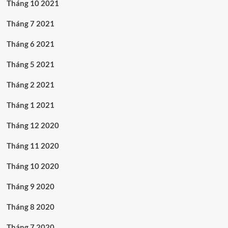
Tháng 10 2021
Tháng 7 2021
Tháng 6 2021
Tháng 5 2021
Tháng 2 2021
Tháng 1 2021
Tháng 12 2020
Tháng 11 2020
Tháng 10 2020
Tháng 9 2020
Tháng 8 2020
Tháng 7 2020