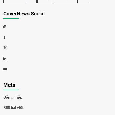
CoverNews Social
Meta
Đăng nhập
RSS bài viết