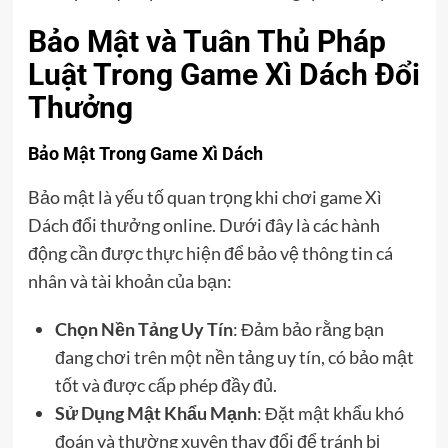
Bảo Mật và Tuân Thủ Pháp
Luật Trong Game Xì Dách Đổi
Thưởng
Bảo Mật Trong Game Xì Dách
Bảo mật là yếu tố quan trọng khi chơi game Xì
Dách đổi thưởng online. Dưới đây là các hành
động cần được thực hiện để bảo vệ thông tin cá
nhân và tài khoản của bạn:
Chọn Nền Tảng Uy Tín
: Đảm bảo rằng bạn
đang chơi trên một nền tảng uy tín, có bảo mật
tốt và được cấp phép đầy đủ.
Sử Dụng Mật Khẩu Mạnh
: Đặt mật khẩu khó
đoán và thường xuyên thay đổi để tránh bị