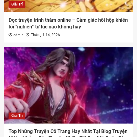
Giải Trí
Đọc truyện trinh thám online – Cảm giác hồi hộp khiến
tôi “nghiện” từ lúc nào không hay
admin
Tháng 1 14, 2026
Giải Trí
Top Những Truyện Cổ Trang Hay Nhất Tại Blog Truyện