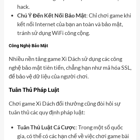
hack.
Chú Ý Đến Kết Nối Bảo Mật
: Chỉ chơi game khi
kết nối Internet của bạn an toàn và bảo mật,
tránh sử dụng WiFi công cộng.
Công Nghệ Bảo Mật
Nhiều nền tảng game Xì Dách sử dụng các công
nghệ bảo mật tiên tiến, chẳng hạn như mã hóa SSL,
để bảo vệ dữ liệu của người chơi.
Tuân Thủ Pháp Luật
Chơi game Xì Dách đổi thưởng cũng đòi hỏi sự
tuân thủ các quy định pháp luật:
Tuân Thủ Luật Cá Cược
: Trong một số quốc
gia, có thể có các hạn chế về việc chơi game bài