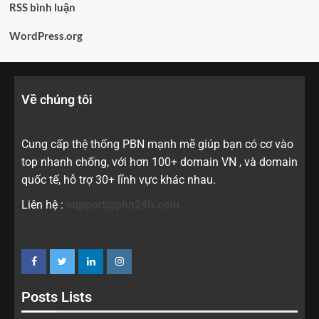
RSS bình luận
WordPress.org
Về chúng tôi
Cung cấp thệ thống PBN mạnh mẽ giúp bạn có cơ vào
top nhanh chống, với hơn 100+ domain VN , và domain
quốc tế, hỗ trợ 30+ lĩnh vực khác nhau.
Liên hệ :
support@pbn24h.com
Posts Lists