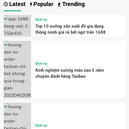
Latest
Popular
Trending
Dịch vụ
Top 10 xưởng sản xuất đồ gia dụng
thông minh giá rẻ bất ngờ trên 1688
Dịch vụ
Kinh nghiệm xương máu sau 5 năm
chuyên đánh hàng Taobao
Dịch vụ