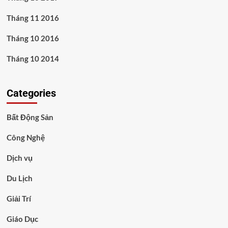
Tháng 11 2016
Tháng 10 2016
Tháng 10 2014
Categories
Bất Động Sản
Công Nghệ
Dịch vụ
Du Lịch
Giải Trí
Giáo Dục