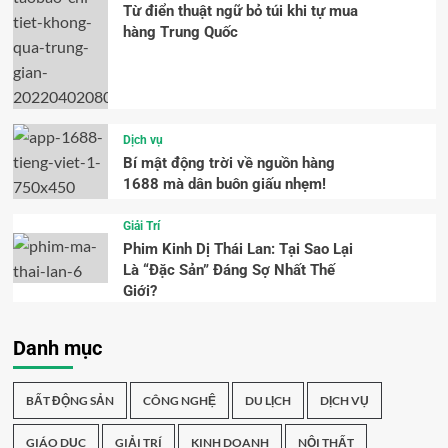
Từ điển thuật ngữ bỏ túi khi tự mua
hàng Trung Quốc
Dịch vụ
Bí mật động trời về nguồn hàng
1688 mà dân buôn giấu nhẹm!
Giải Trí
Phim Kinh Dị Thái Lan: Tại Sao Lại
Là “Đặc Sản” Đáng Sợ Nhất Thế
Giới?
Danh mục
BẤT ĐỘNG SẢN
CÔNG NGHỆ
DU LỊCH
DỊCH VỤ
GIÁO DỤC
GIẢI TRÍ
KINH DOANH
NỘI THẤT