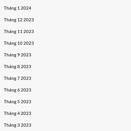
Tháng 1 2024
Tháng 12 2023
Tháng 11 2023
Tháng 10 2023
Tháng 9 2023
Tháng 8 2023
Tháng 7 2023
Tháng 6 2023
Tháng 5 2023
Tháng 4 2023
Tháng 3 2023