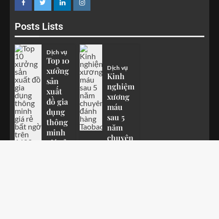
Posts Lists
Dịch vụ
Top 10
Dịch vụ
xưởng
Kinh
sản
nghiệm
xuất
xương
đồ gia
máu
dụng
sau 5
thông
năm
minh
chuyên
giá rẻ
đánh
bất
hàng
ngờ
Taobao
trên
1688
Copyright u00a9 All rights reserved. | Elespare by AF themes.