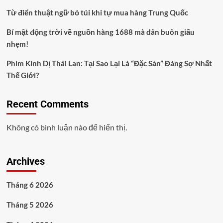
Từ điển thuật ngữ bỏ túi khi tự mua hàng Trung Quốc
Bí mật động trời về nguồn hàng 1688 mà dân buôn giấu
nhẹm!
Phim Kinh Dị Thái Lan: Tại Sao Lại Là “Đặc Sản” Đáng Sợ Nhất
Thế Giới?
Recent Comments
Không có bình luận nào để hiển thị.
Archives
Tháng 6 2026
Tháng 5 2026