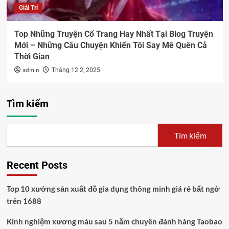
Giải Trí
Top Những Truyện Cổ Trang Hay Nhất Tại Blog Truyện
Mới – Những Câu Chuyện Khiến Tôi Say Mê Quên Cả
Thời Gian
admin
Tháng 12 2, 2025
Tìm kiếm
Tìm kiếm
Recent Posts
Top 10 xưởng sản xuất đồ gia dụng thông minh giá rẻ bất ngờ
trên 1688
Kinh nghiệm xương máu sau 5 năm chuyên đánh hàng Taobao