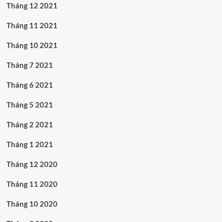
Tháng 12 2021
Tháng 11 2021
Tháng 10 2021
Tháng 7 2021
Tháng 6 2021
Tháng 5 2021
Tháng 2 2021
Tháng 1 2021
Tháng 12 2020
Tháng 11 2020
Tháng 10 2020