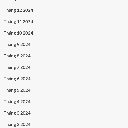
Tháng 12 2024
Tháng 11 2024
Tháng 10 2024
Tháng 9 2024
Tháng 8 2024
Tháng 7 2024
Tháng 6 2024
Tháng 5 2024
Tháng 4 2024
Tháng 3 2024
Tháng 2 2024