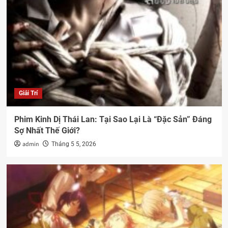
Giải Trí
Phim Kinh Dị Thái Lan: Tại Sao Lại Là “Đặc Sản” Đáng
Sợ Nhất Thế Giới?
admin
Tháng 5 5, 2026