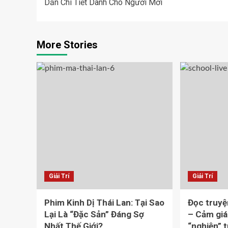
Dẫn Chi Tiết Dành Cho Người Mới
More Stories
Giải Trí
Giải Trí
Phim Kinh Dị Thái Lan: Tại Sao
Đọc truyệ
Lại Là “Đặc Sản” Đáng Sợ
– Cảm giá
Nhất Thế Giới?
“nghiện” 