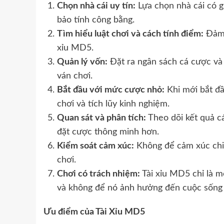
Chọn nhà cái uy tín:
Lựa chọn nhà cái có 
bảo tính công bằng.
Tìm hiểu luật chơi và cách tính điểm:
Đảm b
xỉu MD5.
Quản lý vốn:
Đặt ra ngân sách cá cược và
ván chơi.
Bắt đầu với mức cược nhỏ:
Khi mới bắt đầ
chơi và tích lũy kinh nghiệm.
Quan sát và phân tích:
Theo dõi kết quả c
đặt cược thông minh hơn.
Kiểm soát cảm xúc:
Không để cảm xúc chi p
chơi.
Chơi có trách nhiệm:
Tài xỉu MD5 chỉ là mộ
và không để nó ảnh hưởng đến cuộc sống 
Ưu điểm của Tài Xỉu MD5