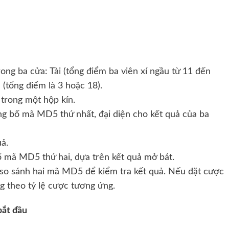
ng ba cửa: Tài (tổng điểm ba viên xí ngầu từ 11 đến
 (tổng điểm là 3 hoặc 18).
 trong một hộp kín.
g bố mã MD5 thứ nhất, đại diện cho kết quả của ba
ả.
 mã MD5 thứ hai, dựa trên kết quả mở bát.
so sánh hai mã MD5 để kiểm tra kết quả. Nếu đặt cược
g theo tỷ lệ cược tương ứng.
bắt đầu