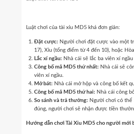
Luật chơi của tài xỉu MD5 khá đơn giản:
Đặt cược:
Người chơi đặt cược vào một tro
17), Xỉu (tổng điểm từ 4 đến 10), hoặc Hòa
Lắc xí ngầu:
Nhà cái sẽ lắc ba viên xí ngầu
Công bố mã MD5 thứ nhất:
Nhà cái sẽ côn
viên xí ngầu.
Mở bát:
Nhà cái mở hộp và công bố kết qu
Công bố mã MD5 thứ hai:
Nhà cái công bố
So sánh và trả thưởng:
Người chơi có thể 
đúng, người chơi sẽ nhận được tiền thưởn
Hướng dẫn chơi Tài Xỉu MD5 cho người mới 