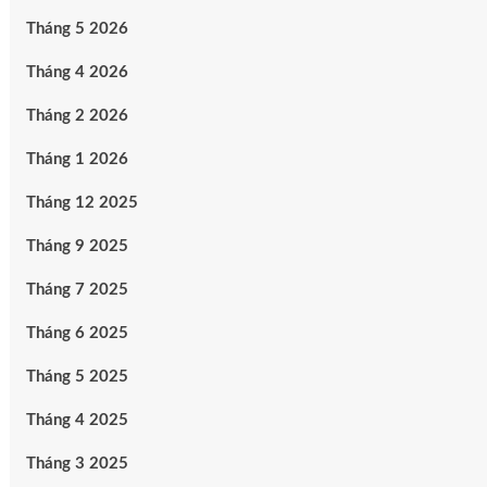
Tháng 5 2026
Tháng 4 2026
Tháng 2 2026
Tháng 1 2026
Tháng 12 2025
Tháng 9 2025
Tháng 7 2025
Tháng 6 2025
Tháng 5 2025
Tháng 4 2025
Tháng 3 2025