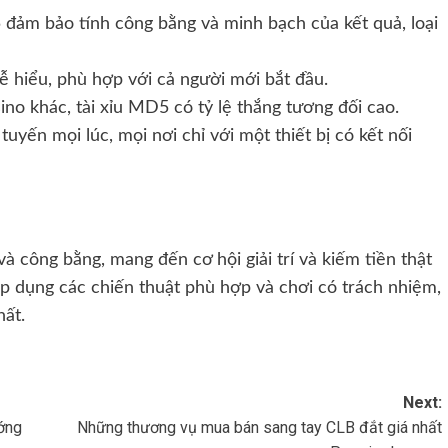
ảm bảo tính công bằng và minh bạch của kết quả, loại
ễ hiểu, phù hợp với cả người mới bắt đầu.
ino khác, tài xỉu MD5 có tỷ lệ thắng tương đối cao.
uyến mọi lúc, mọi nơi chỉ với một thiết bị có kết nối
à công bằng, mang đến cơ hội giải trí và kiếm tiền thật
áp dụng các chiến thuật phù hợp và chơi có trách nhiệm,
hất.
Next:
ớng
Những thương vụ mua bán sang tay CLB đắt giá nhất