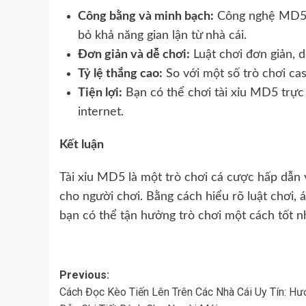
Công bằng và minh bạch:
Công nghệ MD5 đ
bỏ khả năng gian lận từ nhà cái.
Đơn giản và dễ chơi:
Luật chơi đơn giản, d
Tỷ lệ thắng cao:
So với một số trò chơi cas
Tiện lợi:
Bạn có thể chơi tài xỉu MD5 trực t
internet.
Kết luận
Tài xỉu MD5 là một trò chơi cá cược hấp dẫn v
cho người chơi. Bằng cách hiểu rõ luật chơi, 
bạn có thể tận hưởng trò chơi một cách tốt n
Previous:
Cách Đọc Kèo Tiến Lên Trên Các Nhà Cái Uy Tín: Hư