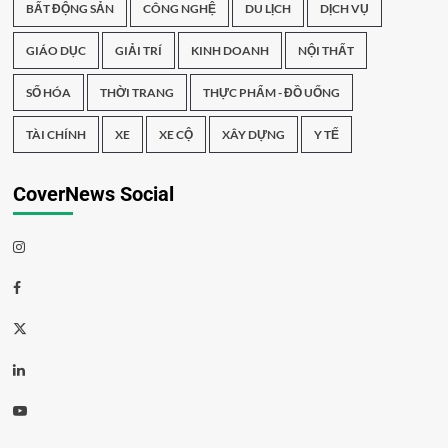
BẤT ĐỘNG SẢN
CÔNG NGHỆ
DU LỊCH
DỊCH VỤ
GIÁO DỤC
GIẢI TRÍ
KINH DOANH
NỘI THẤT
SỐ HÓA
THỜI TRANG
THỰC PHẨM - ĐỒ UỐNG
TÀI CHÍNH
XE
XE CỘ
XÂY DỰNG
Y TẾ
CoverNews Social