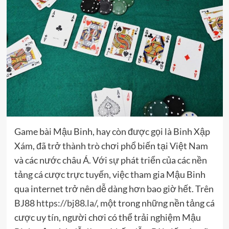
Game bài Mậu Binh, hay còn được gọi là Binh Xập
Xám, đã trở thành trò chơi phổ biến tại Việt Nam
và các nước châu Á. Với sự phát triển của các nền
tảng cá cược trực tuyến, việc tham gia Mậu Binh
qua internet trở nên dễ dàng hơn bao giờ hết. Trên
BJ88
https://bj88.la/
, một trong những nền tảng cá
cược uy tín, người chơi có thể trải nghiệm Mậu