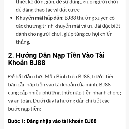
thiết kế đơn giản, dễ sử dụng, giúp người chơi
dễ dàng thao tác và đặt cược.
Khuyến mãi hấp dẫn
: BJ88 thường xuyên có
các chương trình khuyến mãi và ưu đãi đặc biệt
dành cho người chơi, giúp tăng cơ hội chiến
thắng.
2.
Hướng Dẫn Nạp Tiền Vào Tài
Khoản BJ88
Để bắt đầu chơi Mậu Binh trên BJ88, trước tiên
bạn cần nạp tiền vào tài khoản của mình. BJ88
cung cấp nhiều phương thức nạp tiền nhanh chóng
và an toàn. Dưới đây là hướng dẫn chi tiết các
bước nạp tiền:
Bước 1:
Đăng nhập vào tài khoản BJ88