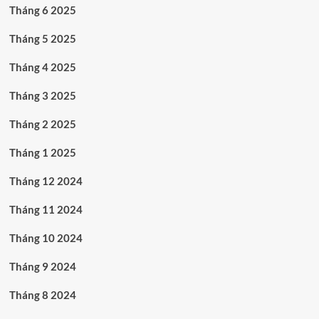
Tháng 6 2025
Tháng 5 2025
Tháng 4 2025
Tháng 3 2025
Tháng 2 2025
Tháng 1 2025
Tháng 12 2024
Tháng 11 2024
Tháng 10 2024
Tháng 9 2024
Tháng 8 2024