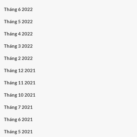
Tháng 6 2022
Tháng 5 2022
Tháng 4 2022
Tháng 3 2022
Tháng 2 2022
Tháng 12 2021
Tháng 11 2021
Tháng 10 2021
Tháng 7 2021
Tháng 6 2021
Tháng 5 2021