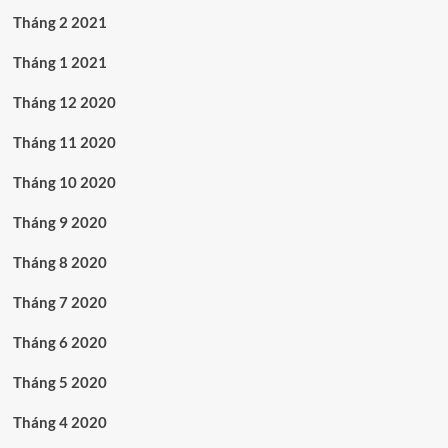
Tháng 2 2021
Tháng 1 2021
Tháng 12 2020
Tháng 11 2020
Tháng 10 2020
Tháng 9 2020
Tháng 8 2020
Tháng 7 2020
Tháng 6 2020
Tháng 5 2020
Tháng 4 2020