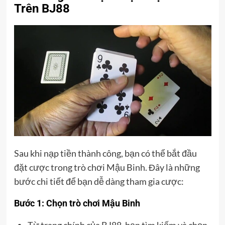
Trên BJ88
Sau khi nạp tiền thành công, bạn có thể bắt đầu
đặt cược trong trò chơi Mậu Binh. Đây là những
bước chi tiết để bạn dễ dàng tham gia cược:
Bước 1:
Chọn trò chơi Mậu Binh