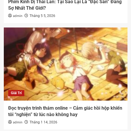
Phim Kinh Dị Thái Lan: Tại Sao Lại Là “Đặc Sản” Đáng
Sợ Nhất Thế Giới?
admin
Tháng 5 5, 2026
Giải Trí
Đọc truyện trinh thám online – Cảm giác hồi hộp khiến
tôi “nghiện” từ lúc nào không hay
admin
Tháng 1 14, 2026