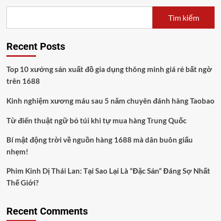
Tìm kiếm
Recent Posts
Top 10 xưởng sản xuất đồ gia dụng thông minh giá rẻ bất ngờ
trên 1688
Kinh nghiệm xương máu sau 5 năm chuyên đánh hàng Taobao
Từ điển thuật ngữ bỏ túi khi tự mua hàng Trung Quốc
Bí mật động trời về nguồn hàng 1688 mà dân buôn giấu
nhẹm!
Phim Kinh Dị Thái Lan: Tại Sao Lại Là “Đặc Sản” Đáng Sợ Nhất
Thế Giới?
Recent Comments