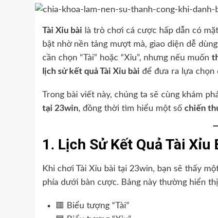
Tài Xỉu bài
là trò chơi cá cược hấp dẫn có mặt
bật nhờ nền tảng mượt mà, giao diện dễ dùng v
cần chọn “Tài” hoặc “Xỉu”, nhưng nếu muốn
t
lịch sử kết quả Tài Xỉu bài
để đưa ra lựa chọn 
Trong bài viết này, chúng ta sẽ cùng khám ph
tại
23win
, đồng thời tìm hiểu một số
chiến th
1. Lịch Sử Kết Quả Tài Xỉu 
Khi chơi Tài Xỉu bài tại 23win, bạn sẽ thấy mộ
phía dưới bàn cược. Bảng này thường hiển th
🟥 Biểu tượng “Tài”