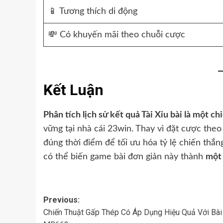
📱 Tương thích di động
💸 Có khuyến mãi theo chuỗi cược
Kết Luận
Phân tích lịch sử kết quả Tài Xỉu bài là một c
vững tại nhà cái 23win. Thay vì đặt cược theo
đúng thời điểm để tối ưu hóa tỷ lệ chiến thắn
có thể biến game bài đơn giản này thành
một 
Previous:
Chiến Thuật Gấp Thép Có Áp Dụng Hiệu Quả Với Bài