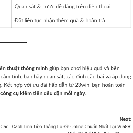
Quan sát & cược dễ dàng trên điện thoại
Đặt liên tục nhận thêm quà & hoàn trả
hiến thuật thông minh
giúp bạn chơi hiệu quả và bền
 cảm tính, bạn hãy quan sát, xác định cầu bài và áp dụng
g. Kết hợp với ưu đãi hấp dẫn từ 23win, bạn hoàn toàn
công cụ kiếm tiền đều đặn mỗi ngày
.
Next:
 Cào
Cách Tính Tiền Thắng Lô Đề Online Chuẩn Nhất Tại Vua88: