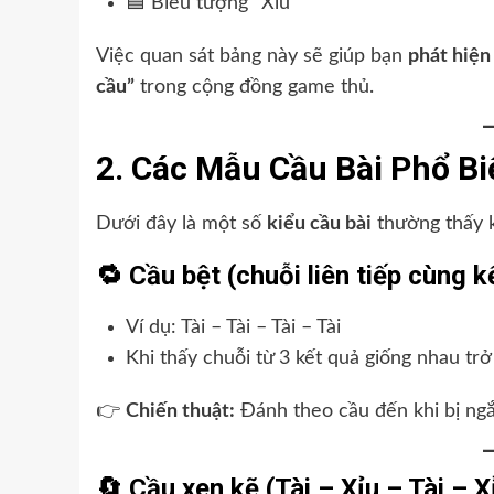
🟦 Biểu tượng “Xỉu”
Việc quan sát bảng này sẽ giúp bạn
phát hiện
cầu”
trong cộng đồng game thủ.
2. Các Mẫu Cầu Bài Phổ Bi
Dưới đây là một số
kiểu cầu bài
thường thấy kh
🔁 Cầu bệt (chuỗi liên tiếp cùng k
Ví dụ: Tài – Tài – Tài – Tài
Khi thấy chuỗi từ 3 kết quả giống nhau trở
👉
Chiến thuật:
Đánh theo cầu đến khi bị ngắ
🔄 Cầu xen kẽ (Tài – Xỉu – Tài – 