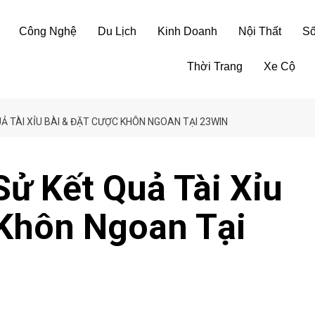
Công Nghệ
Du Lịch
Kinh Doanh
Nội Thất
S
Thời Trang
Xe Cộ
UẢ TÀI XỈU BÀI & ĐẶT CƯỢC KHÔN NGOAN TẠI 23WIN
Sử Kết Quả Tài Xỉu
 Khôn Ngoan Tại