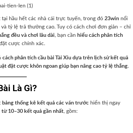
 tại hầu hết các nhà cái trực tuyến, trong đó
23win
nổi
à tỷ lệ trả thưởng cao. Tuy có cách chơi đơn giản – chỉ
hắng đều và chơi lâu dài
, bạn cần
hiểu cách phân tích
đặt cược chính xác.
á
cách phân tích cầu bài Tài Xỉu dựa trên lịch sử kết quả
uật đặt cược khôn ngoan giúp bạn nâng cao tỷ lệ thắng
.
Bài Là Gì?
t
bảng thống kê kết quả các ván trước
hiển thị ngay
ị
từ 10–30 kết quả gần nhất
, gồm: