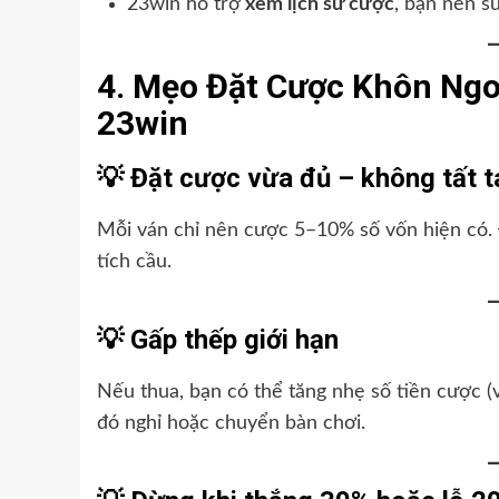
23win hỗ trợ
xem lịch sử cược
, bạn nên s
4. Mẹo Đặt Cược Khôn Ngoa
23win
💡 Đặt cược vừa đủ – không tất t
Mỗi ván chỉ nên cược 5–10% số vốn hiện có. Đ
tích cầu.
💡 Gấp thếp giới hạn
Nếu thua, bạn có thể tăng nhẹ số tiền cược 
đó nghỉ hoặc chuyển bàn chơi.