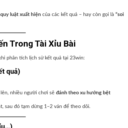
 quy luật xuất hiện
của các kết quả – hay còn gọi là
“soi
ến Trong Tài Xỉu Bài
i phân tích lịch sử kết quả tại 23win:
ết quả)
 lên, nhiều người chơi sẽ
đánh theo xu hướng bệt
t, sau đó tạm dừng 1–2 ván để theo dõi.
Xỉu…)