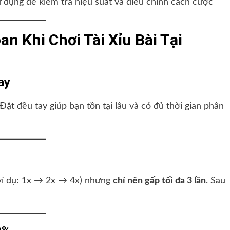
ử dụng để kiểm tra hiệu suất và điều chỉnh cách cược
n Khi Chơi Tài Xỉu Bài Tại
ay
ặt đều tay giúp bạn tồn tại lâu và có đủ thời gian phân
(ví dụ: 1x → 2x → 4x) nhưng
chỉ nên gấp tối đa 3 lần
. Sau