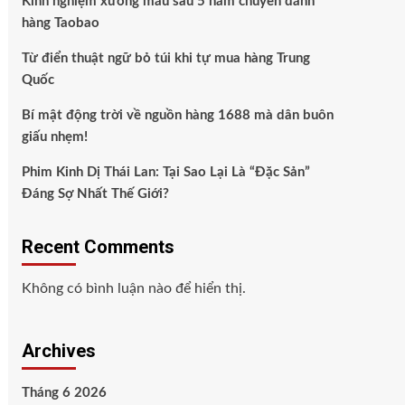
Kinh nghiệm xương máu sau 5 năm chuyên đánh
hàng Taobao
Từ điển thuật ngữ bỏ túi khi tự mua hàng Trung
Quốc
Bí mật động trời về nguồn hàng 1688 mà dân buôn
giấu nhẹm!
Phim Kinh Dị Thái Lan: Tại Sao Lại Là “Đặc Sản”
Đáng Sợ Nhất Thế Giới?
Recent Comments
Không có bình luận nào để hiển thị.
Archives
Tháng 6 2026