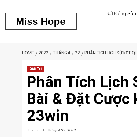
Bất Động Sản
Miss Hope
HOME
2022
THÁNG 4
22
PHÂN TÍCH LỊCH SỬ KẾT Q
Giải Trí
Phân Tích Lịch 
Bài & Đặt Cược
23win
admin
Tháng 4 22, 2022