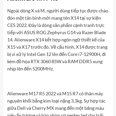
Ngoài dòng X và M, người dùng tiếp tục được chào
đón một tân binh mới mang tên X14 tại sự kiện
CES 2022. Đây là dòng sản phẩm cạnh tranh trực
tiếp với ASUS ROG Zephyrus G14 và Razer Blade
14. Alienware X14 kết hợp ngôn ngữ thiết kế của
X15 và X17 trước đó. Về cấu hình, X14 được trang
bị vi xử lý Intel Gen 12 lên đến Core i7-12900H, đi
kèm đồ họa RTX 3060 85W và RAM DDR5 xung
nhịp lên đến 5200MHz.
Alienware M17 R5 2022 và M15 R7 có thân máy
nguyên khối bằng kim loại nặng 3,3kg. Sự hợp tác
giữa Dell và Cherry MX mang đến một bảng màu
siêu ấn tượng và bàn phím cơ perkey led cho trải