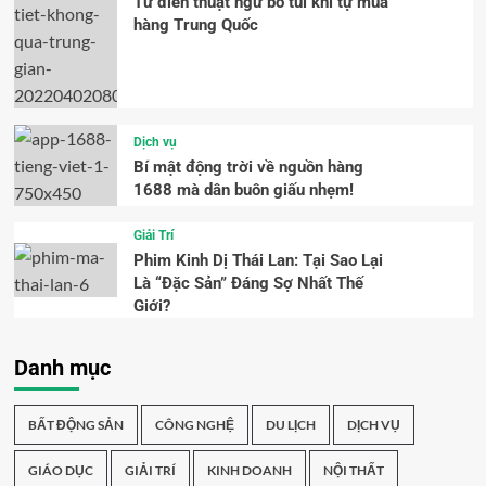
Từ điển thuật ngữ bỏ túi khi tự mua
hàng Trung Quốc
Dịch vụ
Bí mật động trời về nguồn hàng
1688 mà dân buôn giấu nhẹm!
Giải Trí
Phim Kinh Dị Thái Lan: Tại Sao Lại
Là “Đặc Sản” Đáng Sợ Nhất Thế
Giới?
Danh mục
BẤT ĐỘNG SẢN
CÔNG NGHỆ
DU LỊCH
DỊCH VỤ
GIÁO DỤC
GIẢI TRÍ
KINH DOANH
NỘI THẤT