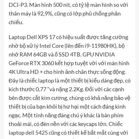
DCI-P3. Màn hình 500 nit, có tỷ lệ màn hình so với
thân máy là 92,9%, cũng có lớp phủ chống phản
chiếu.
Laptop Dell XPS 17 có hiệu suất được tăng cường
nhờ bộ xử lý Intel Core (lên đến i9-11980HK), bộ
nhớ RAM 64GB và ổ SSD 4TB. GPU NVIDIA
GeForce RTX 3060 kết hợp tuyệt vời với màn hình
4K Ultra HD + cho hình ảnh chân thực sống động.
Đây là chiếc laptop là một thiết bị kiểu dáng đẹp, có
kích thước 0,77 ”và nặng 2.2Kg. Đối với các cạnh
bên được cắt kim cương, chúng có khả năng bảo vệ
thiết bị của bạn khỏi bị hư hại một cách đáng kinh
ngạc. Một tính năng đáng chú ý khác là bàn phím
thoải mái, có đèn nền với các keycaps lớn. Chiếc
laptop
dell 5425
cũng có thiết kế bắt mắt cùng với