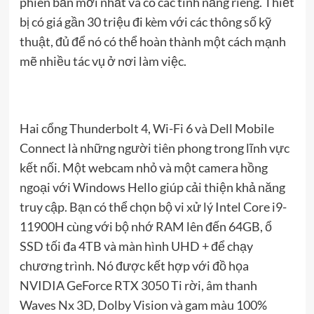
phiên bản mới nhất và có các tính năng riêng. Thiết
bị có giá gần 30 triệu đi kèm với các thông số kỹ
thuật, đủ để nó có thể hoàn thành một cách mạnh
mẽ nhiều tác vụ ở nơi làm việc.
Hai cổng Thunderbolt 4, Wi-Fi 6 và Dell Mobile
Connect là những người tiên phong trong lĩnh vực
kết nối. Một webcam nhỏ và một camera hồng
ngoại với Windows Hello giúp cải thiện khả năng
truy cập. Bạn có thể chọn bộ vi xử lý Intel Core i9-
11900H cùng với bộ nhớ RAM lên đến 64GB, ổ
SSD tối đa 4TB và màn hình UHD + để chạy
chương trình. Nó được kết hợp với đồ họa
NVIDIA GeForce RTX 3050 Ti rời, âm thanh
Waves Nx 3D, Dolby Vision và gam màu 100%