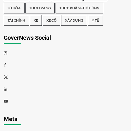
SỐ HÓA
THỜI TRANG
THỰC PHẨM - ĐỒ UỐNG
TÀI CHÍNH
XE
XE CỘ
XÂY DỰNG
Y TẾ
CoverNews Social
Meta