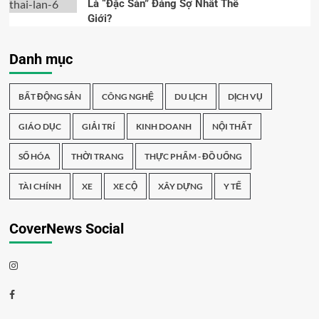
Là “Đặc Sản” Đáng Sợ Nhất Thế
Giới?
Danh mục
BẤT ĐỘNG SẢN
CÔNG NGHỆ
DU LỊCH
DỊCH VỤ
GIÁO DỤC
GIẢI TRÍ
KINH DOANH
NỘI THẤT
SỐ HÓA
THỜI TRANG
THỰC PHẨM - ĐỒ UỐNG
TÀI CHÍNH
XE
XE CỘ
XÂY DỰNG
Y TẾ
CoverNews Social