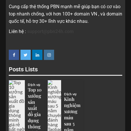
Cung cấp thệ thống PBN mạnh mẽ giúp bạn có cơ vào
top nhanh chống, với hơn 100+ domain VN , và domain
quốc tế, hỗ trợ 30+ lĩnh vực khác nhau.
Liên hệ :
support@pbn24h.com
Posts Lists
Dịch vụ
Top 10
Dịch vụ
xưởng
Kinh
sản
nghiệm
xuất
xương
đồ gia
máu
dụng
sau 5
thông
năm