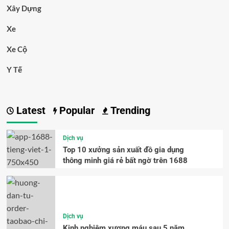
Xây Dựng
Xe
Xe Cộ
Y Tế
Latest
Popular
Trending
Dịch vụ
Top 10 xưởng sản xuất đồ gia dụng
thông minh giá rẻ bất ngờ trên 1688
Dịch vụ
Kinh nghiệm xương máu sau 5 năm