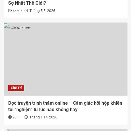
Sợ Nhất Thế Giới?
admin
Tháng 5 5, 2026
Giải Trí
Đọc truyện trinh thám online – Cảm giác hồi hộp khiến
tôi “nghiện” từ lúc nào không hay
admin
Tháng 1 14, 2026