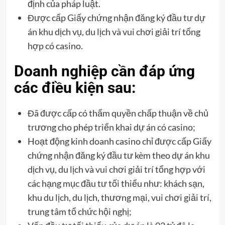
định của pháp luật.
Được cấp Giấy chứng nhận đăng ký đầu tư dự
án khu dịch vụ, du lịch và vui chơi giải trí tổng
hợp có casino.
Doanh nghiệp cần đáp ứng
các điều kiện sau:
Đã được cấp có thẩm quyền chấp thuận về chủ
trương cho phép triển khai dự án có casino;
Hoạt động kinh doanh casino chỉ được cấp Giấy
chứng nhận đăng ký đầu tư kèm theo dự án khu
dịch vụ, du lịch và vui chơi giải trí tổng hợp với
các hạng mục đầu tư tối thiểu như: khách sạn,
khu du lịch, du lịch, thương mại, vui chơi giải trí,
trung tâm tổ chức hội nghị;