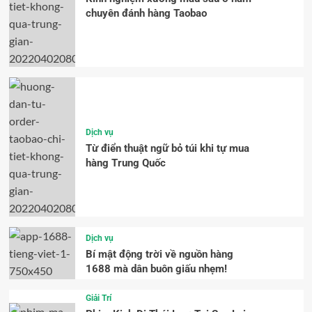
chuyên đánh hàng Taobao
Dịch vụ
Từ điển thuật ngữ bỏ túi khi tự mua
hàng Trung Quốc
Dịch vụ
Bí mật động trời về nguồn hàng
1688 mà dân buôn giấu nhẹm!
Giải Trí