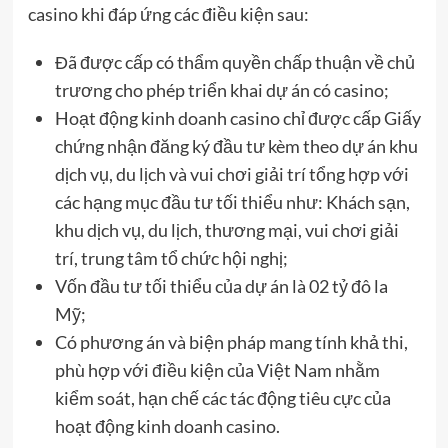
casino khi đáp ứng các điều kiện sau:
Đã được cấp có thẩm quyền chấp thuận về chủ
trương cho phép triển khai dự án có casino;
Hoạt động kinh doanh casino chỉ được cấp Giấy
chứng nhận đăng ký đầu tư kèm theo dự án khu
dịch vụ, du lịch và vui chơi giải trí tổng hợp với
các hạng mục đầu tư tối thiểu như: Khách sạn,
khu dịch vụ, du lịch, thương mại, vui chơi giải
trí, trung tâm tổ chức hội nghị;
Vốn đầu tư tối thiểu của dự án là 02 tỷ đô la
Mỹ;
Có phương án và biện pháp mang tính khả thi,
phù hợp với điều kiện của Việt Nam nhằm
kiểm soát, hạn chế các tác động tiêu cực của
hoạt động kinh doanh casino.