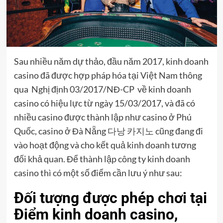
Sau nhiều năm dự thảo, đầu năm 2017, kinh doanh
casino đã được hợp pháp hóa tại Việt Nam thông
qua Nghị định 03/2017/NĐ-CP về kinh doanh
casino có hiệu lực từ ngày 15/03/2017, và đã có
nhiều casino được thành lập như casino ở Phú
Quốc, casino ở Đà Nẵng
다낭 카지노
cũng đang đi
vào hoạt động và cho kết quả kinh doanh tương
đối khả quan. Để thành lập công ty kinh doanh
casino thì có một số điểm cần lưu ý như sau:
Đối tượng được phép chơi tại
Điểm kinh doanh casino,