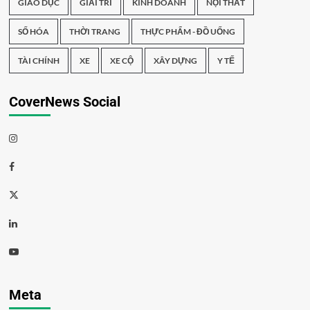
GIÁO DỤC
GIẢI TRÍ
KINH DOANH
NỘI THẤT
SỐ HÓA
THỜI TRANG
THỰC PHẨM - ĐỒ UỐNG
TÀI CHÍNH
XE
XE CỘ
XÂY DỰNG
Y TẾ
CoverNews Social
Meta