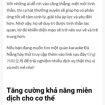
Với những ai dễ rơi vào căng thẳng, mệt mỏi tinh
thần, thì ca hát thường xuyên sẽ giúp họ có phản
ứng tốt về tâm sinh lý, giải tỏa áp lực và yêu đời
hơn. Nhờ vậy, họ sẽ duy trì được tinh thần lạc
quan, từ đó khiến diện mạo sẽ trở nên vui vẻ và trẻ
trung hơn.
Nếu bạn đang muốn tìm một quán karaoke Đà
Nẵng hãy thử truy cập thêm vào link sau đây
다낭
가라오케
để trải nghiệm nhiều dịch vụ thật thú vị
và mới mẻ nhé!
Tăng cường khả năng miễn
dịch cho cơ thể