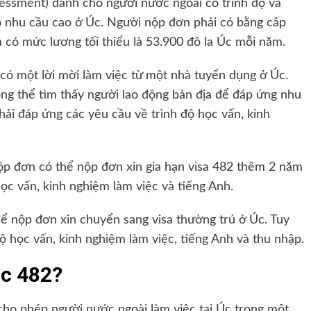
sessment) dành cho người nước ngoài có trình độ và
có nhu cầu cao ở Úc. Người nộp đơn phải có bằng cấp
 có mức lương tối thiểu là 53.900 đô la Úc mỗi năm.
có một lời mời làm việc từ một nhà tuyển dụng ở Úc.
g thể tìm thấy người lao động bản địa để đáp ứng nhu
hải đáp ứng các yêu cầu về trình độ học vấn, kinh
nộp đơn có thể nộp đơn xin gia hạn visa 482 thêm 2 năm
ọc vấn, kinh nghiệm làm việc và tiếng Anh.
hể nộp đơn xin chuyển sang visa thường trú ở Úc. Tuy
ộ học vấn, kinh nghiệm làm việc, tiếng Anh và thu nhập.
úc 482?
 cho phép người nước ngoài làm việc tại Úc trong một