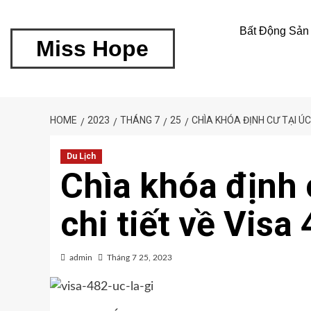
Bất Động Sản
Miss Hope
HOME
2023
THÁNG 7
25
CHÌA KHÓA ĐỊNH CƯ TẠI ÚC:
Du Lịch
Chìa khóa định c
chi tiết về Visa
admin
Tháng 7 25, 2023