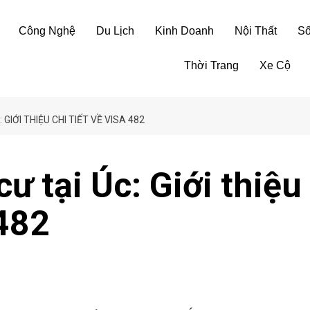
Công Nghệ
Du Lịch
Kinh Doanh
Nội Thất
S
Thời Trang
Xe Cộ
 GIỚI THIỆU CHI TIẾT VỀ VISA 482
ư tại Úc: Giới thiệu
 482