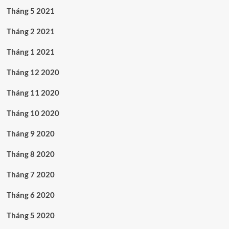
Tháng 5 2021
Tháng 2 2021
Tháng 1 2021
Tháng 12 2020
Tháng 11 2020
Tháng 10 2020
Tháng 9 2020
Tháng 8 2020
Tháng 7 2020
Tháng 6 2020
Tháng 5 2020