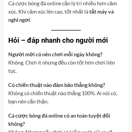
Cá cược bóng đá online cần lý trí nhiều hơn cảm
xúc. Khi cảm xúc lên cao, tốt nhất là
tắt máy và
nghỉ ngơi
.
Hỏi – đáp nhanh cho người mới
Người mới có nên chơi mỗi ngày không?
Không. Chơi ít nhưng đều còn tốt hơn chơi liên
tục.
Có chiến thuật nào đảm bảo thắng không?
Không có chiến thuật nào thắng 100%. Ai nói có,
bạn nên cẩn thận.
Cá cược bóng đá online có an toàn tuyệt đối
không?
Không. Nhưng nếu chơi có kiểm soát, rủi ro sẽ