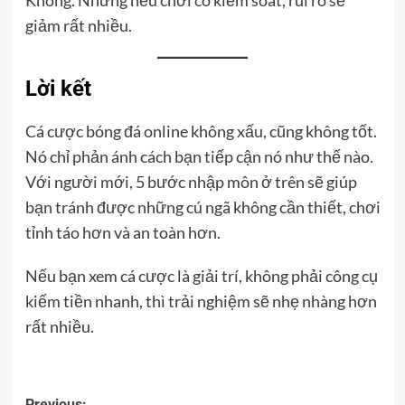
giảm rất nhiều.
Lời kết
Cá cược bóng đá online không xấu, cũng không tốt.
Nó chỉ phản ánh cách bạn tiếp cận nó như thế nào.
Với người mới, 5 bước nhập môn ở trên sẽ giúp
bạn tránh được những cú ngã không cần thiết, chơi
tỉnh táo hơn và an toàn hơn.
Nếu bạn xem cá cược là giải trí, không phải công cụ
kiếm tiền nhanh, thì trải nghiệm sẽ nhẹ nhàng hơn
rất nhiều.
Previous: