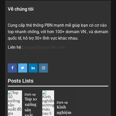
Về chúng tôi
Cung cấp thệ thống PBN mạnh mẽ giúp bạn có cơ vào
top nhanh chống, với hơn 100+ domain VN , và domain
quốc tế, hỗ trợ 30+ lĩnh vực khác nhau.
Liên hệ :
support@pbn24h.com
Posts Lists
Dịch vụ
Top 10
Dịch vụ
xưởng
Kinh
sản
nghiệm
xuất