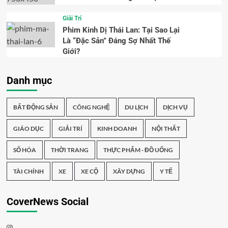
Giải Trí
Phim Kinh Dị Thái Lan: Tại Sao Lại
Là “Đặc Sản” Đáng Sợ Nhất Thế
Giới?
Danh mục
BẤT ĐỘNG SẢN
CÔNG NGHỆ
DU LỊCH
DỊCH VỤ
GIÁO DỤC
GIẢI TRÍ
KINH DOANH
NỘI THẤT
SỐ HÓA
THỜI TRANG
THỰC PHẨM - ĐỒ UỐNG
TÀI CHÍNH
XE
XE CỘ
XÂY DỰNG
Y TẾ
CoverNews Social