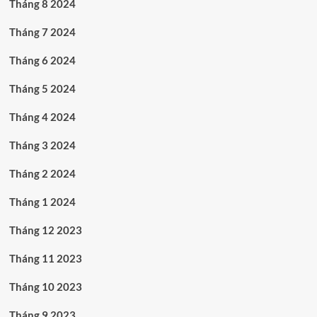
Tháng 8 2024
Tháng 7 2024
Tháng 6 2024
Tháng 5 2024
Tháng 4 2024
Tháng 3 2024
Tháng 2 2024
Tháng 1 2024
Tháng 12 2023
Tháng 11 2023
Tháng 10 2023
Tháng 9 2023