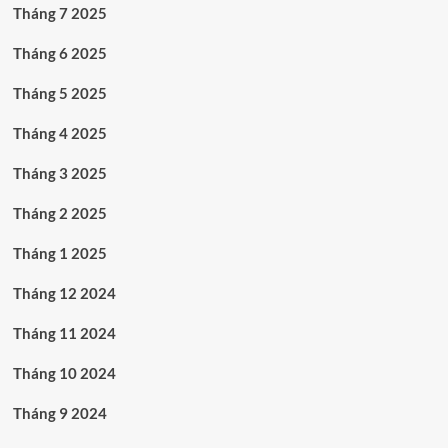
Tháng 7 2025
Tháng 6 2025
Tháng 5 2025
Tháng 4 2025
Tháng 3 2025
Tháng 2 2025
Tháng 1 2025
Tháng 12 2024
Tháng 11 2024
Tháng 10 2024
Tháng 9 2024