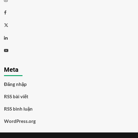
Meta
Đăng nhập
RSS bài viết
RSS bình luận
WordPress.org