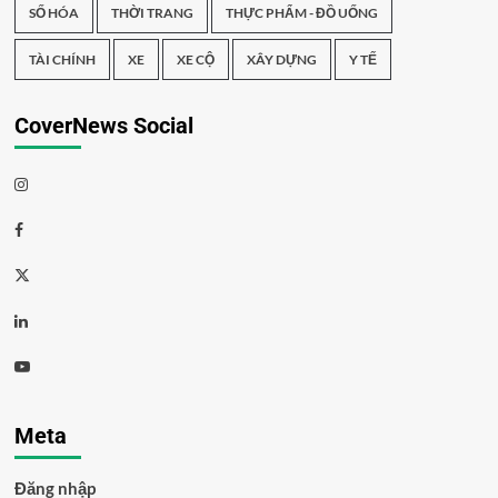
SỐ HÓA
THỜI TRANG
THỰC PHẨM - ĐỒ UỐNG
TÀI CHÍNH
XE
XE CỘ
XÂY DỰNG
Y TẾ
CoverNews Social
Meta
Đăng nhập