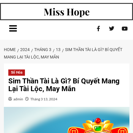
Miss Hope
HOME
2024
THÁNG 3
13
SIM THẦN TÀI LÀ GÌ? BÍ QUYẾT
MANG LẠI TÀI LỘC, MAY MẮN
Số Hóa
Sim Thần Tài Là Gì? Bí Quyết Mang
Lại Tài Lộc, May Mắn
admin
Tháng 3 13, 2024