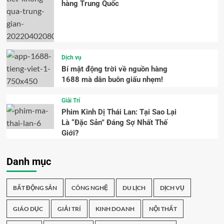
hàng Trung Quốc
Dịch vụ
Bí mật động trời về nguồn hàng
1688 mà dân buôn giấu nhẹm!
Giải Trí
Phim Kinh Dị Thái Lan: Tại Sao Lại
Là “Đặc Sản” Đáng Sợ Nhất Thế
Giới?
Danh mục
BẤT ĐỘNG SẢN
CÔNG NGHỆ
DU LỊCH
DỊCH VỤ
GIÁO DỤC
GIẢI TRÍ
KINH DOANH
NỘI THẤT