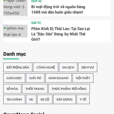
Dịch vụ
Bí mật động trời về nguồn hàng
1688 mà dân buôn giấu nhẹm!
Giải Trí
Phim Kinh Dị Thái Lan: Tại Sao Lại
Là “Đặc Sản” Đáng Sợ Nhất Thế
Giới?
Danh mục
BẤT ĐỘNG SẢN
CÔNG NGHỆ
DU LỊCH
DỊCH VỤ
GIÁO DỤC
GIẢI TRÍ
KINH DOANH
NỘI THẤT
SỐ HÓA
THỜI TRANG
THỰC PHẨM - ĐỒ UỐNG
TÀI CHÍNH
XE
XE CỘ
XÂY DỰNG
Y TẾ