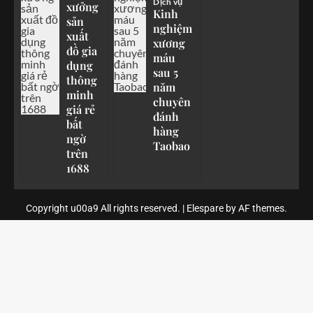
Dịch vụ
xưởng
Kinh
sản
nghiệm
xuất
xương
đồ gia
máu
dụng
sau 5
thông
năm
minh
chuyên
giá rẻ
đánh
bất
hàng
ngờ
Taobao
trên
1688
Copyright u00a9 All rights reserved. | Elespare by AF themes.