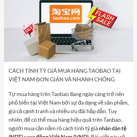
CÁCH TÍNH TỶ GIÁ MUA HÀNG TAOBAO TẠI
VIỆT NAM ĐƠN GIẢN VÀ NHANH CHÓNG
Tự mua hàng trên Taobao
đang ngày càng trở nên
phổ biến tại Việt Nam bởi sự đa dạng về sản phẩm,
giá cả cạnh tranh và nhiều ưu đãi hấp dẫn. Tuy
nhiên, để có thể mua hàng hiệu quả trên Taobao,
người mua cần nắm rõ cách tính tỷ giá
nhân dân tệ
(NDT)
sang
đồng Việt Nam (VND)
. Bài viết này sẽ