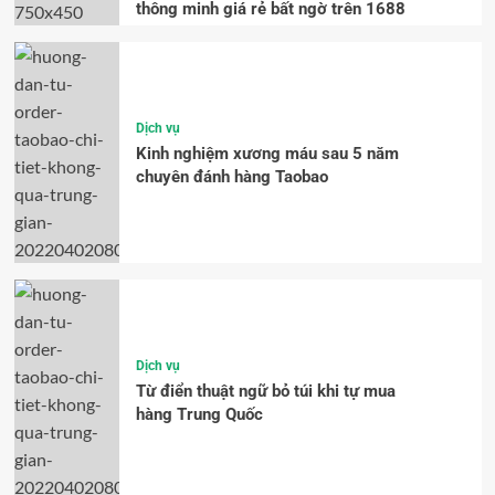
thông minh giá rẻ bất ngờ trên 1688
Dịch vụ
Kinh nghiệm xương máu sau 5 năm
chuyên đánh hàng Taobao
Dịch vụ
Từ điển thuật ngữ bỏ túi khi tự mua
hàng Trung Quốc