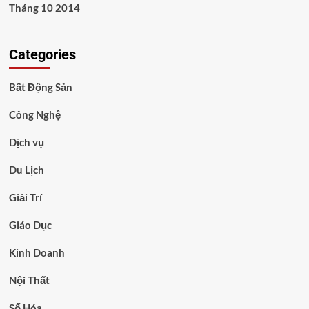
Tháng 10 2014
Categories
Bất Động Sản
Công Nghệ
Dịch vụ
Du Lịch
Giải Trí
Giáo Dục
Kinh Doanh
Nội Thất
Số Hóa