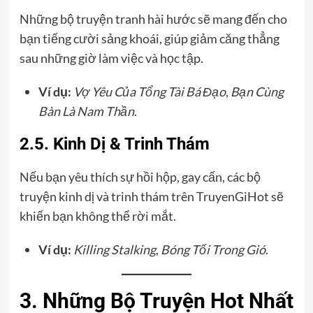
Những bộ truyện tranh hài hước sẽ mang đến cho
bạn tiếng cười sảng khoái, giúp giảm căng thẳng
sau những giờ làm việc và học tập.
Ví dụ:
Vợ Yêu Của Tổng Tài Bá Đạo
,
Bạn Cùng
Bàn Là Nam Thần
.
2.5. Kinh Dị & Trinh Thám
Nếu bạn yêu thích sự hồi hộp, gay cấn, các bộ
truyện kinh dị và trinh thám trên TruyenGiHot sẽ
khiến bạn không thể rời mắt.
Ví dụ:
Killing Stalking
,
Bóng Tối Trong Gió
.
3. Những Bộ Truyện Hot Nhất