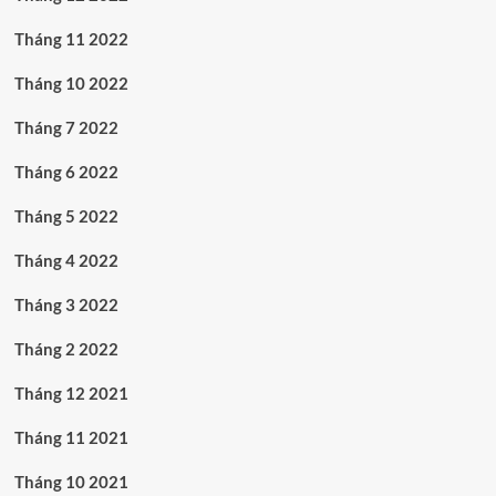
Tháng 11 2022
Tháng 10 2022
Tháng 7 2022
Tháng 6 2022
Tháng 5 2022
Tháng 4 2022
Tháng 3 2022
Tháng 2 2022
Tháng 12 2021
Tháng 11 2021
Tháng 10 2021