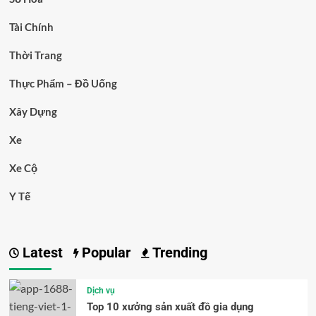
Tài Chính
Thời Trang
Thực Phẩm – Đồ Uống
Xây Dựng
Xe
Xe Cộ
Y Tế
Latest
Popular
Trending
Dịch vụ
Top 10 xưởng sản xuất đồ gia dụng