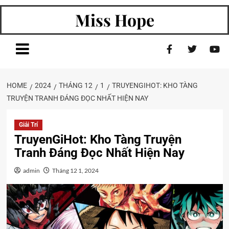
Miss Hope
HOME
2024
THÁNG 12
1
TRUYENGIHOT: KHO TÀNG
TRUYỆN TRANH ĐÁNG ĐỌC NHẤT HIỆN NAY
Giải Trí
TruyenGiHot: Kho Tàng Truyện
Tranh Đáng Đọc Nhất Hiện Nay
admin
Tháng 12 1, 2024