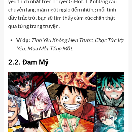
yêu thích nhất trên TruyenGiHot. Từ những câu
chuyện lãng mạn ngọt ngào đến những mối tình
đầy trắc trở, bạn sẽ tìm thấy cảm xúc chân thật
qua từng trang truyện.
Ví dụ:
Tình Yêu Không Hẹn Trước
,
Chọc Tức Vợ
Yêu: Mua Một Tặng Một
.
2.2. Đam Mỹ