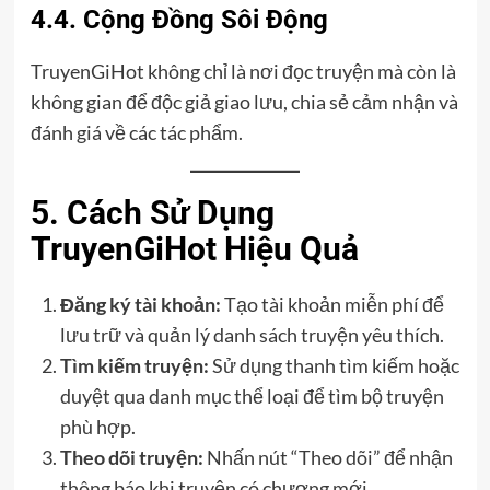
4.4. Cộng Đồng Sôi Động
TruyenGiHot không chỉ là nơi đọc truyện mà còn là
không gian để độc giả giao lưu, chia sẻ cảm nhận và
đánh giá về các tác phẩm.
5. Cách Sử Dụng
TruyenGiHot Hiệu Quả
Đăng ký tài khoản:
Tạo tài khoản miễn phí để
lưu trữ và quản lý danh sách truyện yêu thích.
Tìm kiếm truyện:
Sử dụng thanh tìm kiếm hoặc
duyệt qua danh mục thể loại để tìm bộ truyện
phù hợp.
Theo dõi truyện:
Nhấn nút “Theo dõi” để nhận
thông báo khi truyện có chương mới.