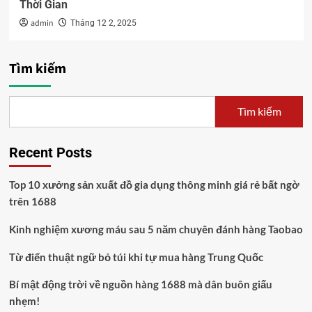
Thời Gian
admin
Tháng 12 2, 2025
Tìm kiếm
Tìm kiếm
Recent Posts
Top 10 xưởng sản xuất đồ gia dụng thông minh giá rẻ bất ngờ
trên 1688
Kinh nghiệm xương máu sau 5 năm chuyên đánh hàng Taobao
Từ điển thuật ngữ bỏ túi khi tự mua hàng Trung Quốc
Bí mật động trời về nguồn hàng 1688 mà dân buôn giấu
nhẹm!