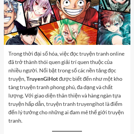
Trong thời đại số hóa, việc đọc truyện tranh online
đã trở thành thói quen giải trí quen thuộc của
nhiều người. Nổi bật trong số các nền tảng đọc
truyện,
TruyenGiHot
được biết đến như một kho
tàng truyện tranh phong phú, đa dạng và chất
lượng. Với giao diện thân thiện và hàng ngàn tựa
truyện hấp dẫn,
truyện tranh truyengihot
là điểm
đến lý tưởng cho những ai đam mê thế giới truyện
tranh.