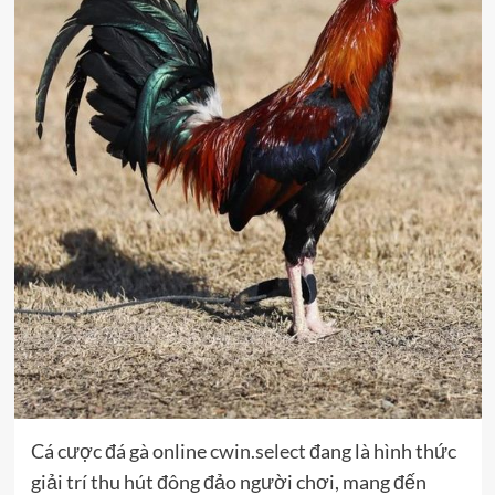
Cá cược đá gà online
cwin.select
đang là hình thức
giải trí thu hút đông đảo người chơi, mang đến