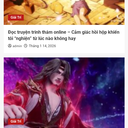
Giải Trí
Đọc truyện trinh thám online – Cảm giác hồi hộp khiến
tôi “nghiện” từ lúc nào không hay
admin
Tháng 1 14, 2026
Giải Trí