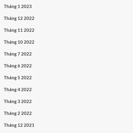
Tháng 1 2023
Tháng 12 2022
Tháng 11 2022
Tháng 10 2022
Tháng 7 2022
Tháng 6 2022
Tháng 5 2022
Tháng 4 2022
Tháng 3 2022
Tháng 2 2022
Tháng 12 2021