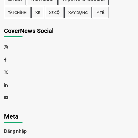
TÀI CHÍNH
XE
XE CỘ
XÂY DỰNG
Y TẾ
CoverNews Social
Meta
Đăng nhập