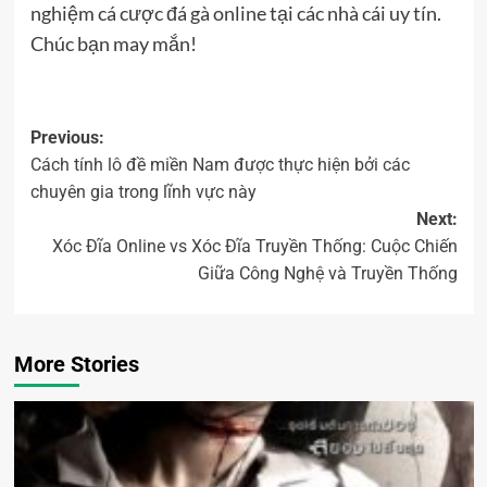
nghiệm cá cược đá gà online tại các nhà cái uy tín.
Chúc bạn may mắn!
Previous:
Cách tính lô đề miền Nam được thực hiện bởi các
chuyên gia trong lĩnh vực này
Next:
Xóc Đĩa Online vs Xóc Đĩa Truyền Thống: Cuộc Chiến
Giữa Công Nghệ và Truyền Thống
More Stories