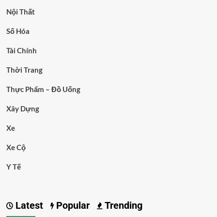
Nội Thất
Số Hóa
Tài Chính
Thời Trang
Thực Phẩm – Đồ Uống
Xây Dựng
Xe
Xe Cộ
Y Tế
Latest
Popular
Trending