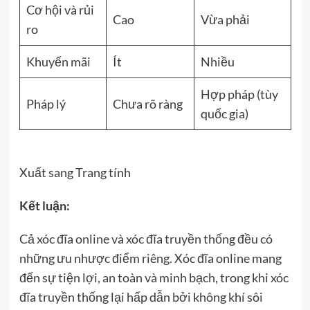
Cơ hội và rủi
Cao
Vừa phải
ro
Khuyến mãi
Ít
Nhiều
Hợp pháp (tùy
Pháp lý
Chưa rõ ràng
quốc gia)
Xuất sang Trang tính
Kết luận:
Cả xóc đĩa online và xóc đĩa truyền thống đều có
những ưu nhược điểm riêng. Xóc đĩa online mang
đến sự tiện lợi, an toàn và minh bạch, trong khi xóc
đĩa truyền thống lại hấp dẫn bởi không khí sôi