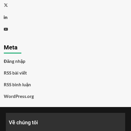
Meta
Đăng nhập
RSS bài viết
RSS bình luận
WordPress.org
Về chúng tôi