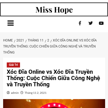
Miss Hope
HOME
2021
THÁNG 11
2
XÓC ĐĨA ONLINE VS XÓC ĐĨA
TRUYỀN THỐNG: CUỘC CHIẾN GIỮA CÔNG NGHỆ VÀ TRUYỀN
THỐNG
Giải Trí
Xóc Đĩa Online vs Xóc Đĩa Truyền
Thống: Cuộc Chiến Giữa Công Nghệ
và Truyền Thống
admin
Tháng 11 2, 2021