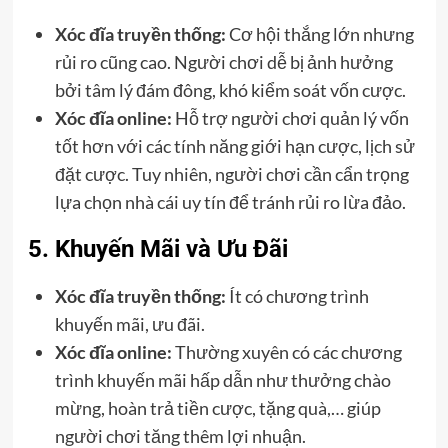
Xóc đĩa truyền thống:
Cơ hội thắng lớn nhưng
rủi ro cũng cao. Người chơi dễ bị ảnh hưởng
bởi tâm lý đám đông, khó kiểm soát vốn cược.
Xóc đĩa online:
Hỗ trợ người chơi quản lý vốn
tốt hơn với các tính năng giới hạn cược, lịch sử
đặt cược. Tuy nhiên, người chơi cần cẩn trọng
lựa chọn nhà cái uy tín để tránh rủi ro lừa đảo.
5. Khuyến Mãi và Ưu Đãi
Xóc đĩa truyền thống:
Ít có chương trình
khuyến mãi, ưu đãi.
Xóc đĩa online:
Thường xuyên có các chương
trình khuyến mãi hấp dẫn như thưởng chào
mừng, hoàn trả tiền cược, tặng quà,… giúp
người chơi tăng thêm lợi nhuận.