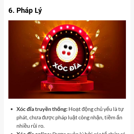
6. Pháp Lý
Xóc đĩa truyền thống:
Hoạt động chủ yếu là tự
phát, chưa được pháp luật công nhận, tiềm ẩn
nhiều rủi ro.
Xóc đĩa online:
Được quản lý bởi các tổ chức cá